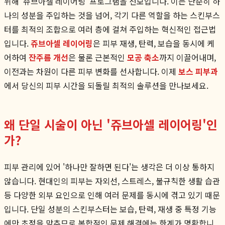
위해 '쥬브아셀 레이어링' 프로그램을 선보입니다. 이는 단순히 하
나의 성분을 주입하는 것을 넘어, 각기 다른 역할을 하는 스킨부스
터를 최적의 조합으로 여러 층에 걸쳐 주입하는 혁신적인 접근법
입니다.
쥬브아셀 레이어링
은 피부 재생, 탄력, 보습을 동시에 케
어하여
잔주름 개선
은 물론 근본적인
모공 축소
까지 이끌어내며,
이전과는 차원이 다른 피부 변화를 선사합니다. 이제
보스 피부과
에서 당신의 피부 시간을 되돌릴 최적의 솔루션을 만나보세요.
왜 단일 시술이 아닌 '쥬브아셀 레이어링'인
가?
피부 관리에 있어 '하나만 잘하면 된다'는 생각은 더 이상 통하지
않습니다. 현대인의 피부는 자외선, 스트레스, 불규칙한 생활 습관
등 다양한 외부 요인으로 인해 여러 문제를 동시에 겪고 있기 때문
입니다. 단일 성분의 스킨부스터는 보습, 탄력, 재생 중 특정 기능
에만 초점을 맞추므로 복합적인 문제 해결에는 한계가 명확합니