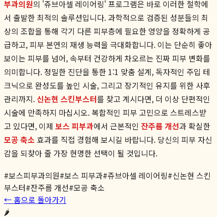
부과의원
의 '쥬브아셀 레이어링' 프로그램은 바로 이러한 철학에
서 출발한 최적의 솔루션입니다. 과학적으로 검증된 성분들의 최
상의 조합을 통해 각기 다른 피부층에 필요한 영양을 정확하게 공
급하고, 피부 본연의 재생 능력을 극대화합니다. 이는 단순히 좋아
보이는 피부를 넘어, 속부터 건강하게 차오르는 진짜 피부 변화를
의미합니다. 정밀한 진단을 통한 1:1 맞춤 설계, 독자적인 주입 테
크닉으로 완성도를 높인 시술, 그리고 장기적인 유지를 위한 사후
관리까지.
신논현 스킨부스터
를 찾고 계시다면, 더 이상 단편적인
시술에 만족하지 마십시오. 복합적인 피부 고민으로 스트레스받
고 있다면, 이제
보스 피부과
에서 근본적인
잔주름 개선
과 확실한
모공 축소
효과를 직접 경험해 보시길 바랍니다. 당신의 피부 자신
감을 되찾아 줄 가장 현명한 선택이 될 것입니다.
#
보스피부과의원
#
보스 피부과
#
쥬브아셀 레이어링
#
신논현 스킨
부스터
#
잔주름 개선
#
모공 축소
← 홈으로 돌아가기
🌶️