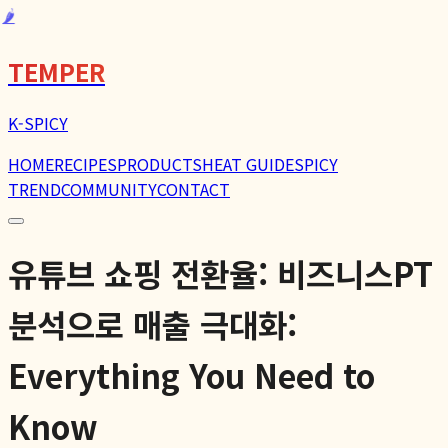
🌶️
TEMPER
K-SPICY
HOME
RECIPES
PRODUCTS
HEAT GUIDE
SPICY
TREND
COMMUNITY
CONTACT
유튜브 쇼핑 전환율: 비즈니스PT
분석으로 매출 극대화:
Everything You Need to
Know