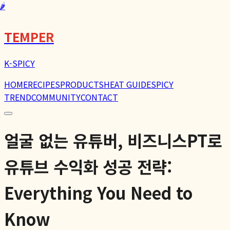
🌶️
TEMPER
K-SPICY
HOME
RECIPES
PRODUCTS
HEAT GUIDE
SPICY
TREND
COMMUNITY
CONTACT
얼굴 없는 유튜버, 비즈니스PT로
유튜브 수익화 성공 전략:
Everything You Need to
Know