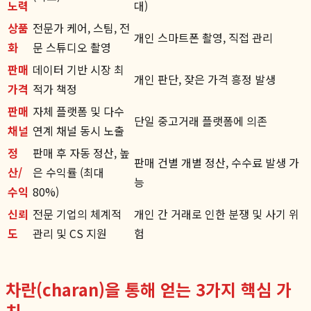
노력
대)
상품
전문가 케어, 스팀, 전
개인 스마트폰 촬영, 직접 관리
화
문 스튜디오 촬영
판매
데이터 기반 시장 최
개인 판단, 잦은 가격 흥정 발생
가격
적가 책정
판매
자체 플랫폼 및 다수
단일 중고거래 플랫폼에 의존
채널
연계 채널 동시 노출
정
판매 후 자동 정산, 높
판매 건별 개별 정산, 수수료 발생 가
산/
은 수익률 (최대
능
수익
80%)
신뢰
전문 기업의 체계적
개인 간 거래로 인한 분쟁 및 사기 위
도
관리 및 CS 지원
험
차란(charan)을 통해 얻는 3가지 핵심 가
치