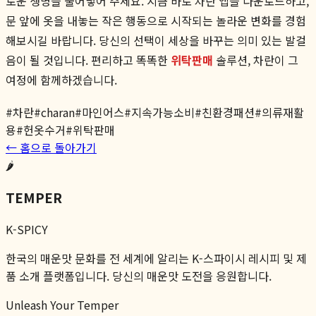
로운 생명을 불어넣어 주세요. 지금 바로 차란 앱을 다운로드하고,
문 앞에 옷을 내놓는 작은 행동으로 시작되는 놀라운 변화를 경험
해보시길 바랍니다. 당신의 선택이 세상을 바꾸는 의미 있는 발걸
음이 될 것입니다. 편리하고 똑똑한
위탁판매
솔루션, 차란이 그
여정에 함께하겠습니다.
#
차란
#
charan
#
마인어스
#
지속가능소비
#
친환경패션
#
의류재활
용
#
헌옷수거
#
위탁판매
← 홈으로 돌아가기
🌶️
TEMPER
K-SPICY
한국의 매운맛 문화를 전 세계에 알리는 K-스파이시 레시피 및 제
품 소개 플랫폼입니다. 당신의 매운맛 도전을 응원합니다.
Unleash Your Temper