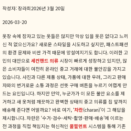
작성자:
장라희
2026년 3월 20일
2026-03-20
옷장 속에 잠자고 있는 옷들은 많지만 막상 입을 옷은 없다고 느끼
신 적 없으신가요? 새로운 스타일을 시도하고 싶지만, 패스트패션
의 환경 문제와 비싼 가격 때문에 망설여지기도 합니다. 이러한 고
민의 대안으로
세컨핸드 의류
시장이 빠르게 성장하고 있지만, 많
은 소비자들이 여전히 온라인 중고 거래에 대한 불안감을 가지고
있습니다. 사진과 다른 제품 상태, 가품에 대한 우려, 그리고 판매
자와의 번거로운 소통 과정은 선뜻 구매 버튼을 누르기 어렵게 만
드는 요인입니다. 하지만 만약, 누군가가 이 모든 불안 요소를 제
거하고 새 옷처럼 깨끗하고 완벽한 상태의 중고 의류를 집 앞까지
배송해 준다면 어떨까요? 바로 여기, ‘
차란
(charan)’이 그 해답을
제시합니다. 차란은 ‘수거-검수-세탁-촬영-판매-배송’에 이르는
전 과정을 직접 책임지는 혁신적인
풀필먼트
시스템을 통해 기존