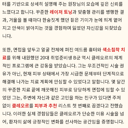
터를 기반으로 상세히 설명해 주는 원장님의 모습에 깊은 신뢰를
느꼈다고 합니다. 꾸준한
레이저 토닝
과 맞춤형 관리를 병행한 결
과, 거울을 볼 때마다 한숨짓게 했던 짙은 기미가 눈에 띄게 옅어
지고 안색이 밝아지는 것을 경험하며 잃었던 자신감을 되찾았습
니다.
또한, 면접을 앞두고 얼굴 전체에 퍼진 여드름 흉터와
색소침착 치
료
를 위해 내원했던 20대 취업준비생 B군 역시 클레오르의 체계
적인 프로그램에 큰 감동을 받았습니다. 그는 무조건적인 시술 권
유가 아닌, 현재 피부 상태에서 가장 시급한 문제부터 단계적으로
해결해 나가는 치료 계획에 안심할 수 있었다고 말합니다. 몇 달간
의 꾸준한 치료 끝에 깨끗해진 피부로 당당하게 면접에 임할 수 있
었던 그는, 주변에 자신과 같은 고민을 하는 친구가 있다면 주저
없이
클레오르
를
피부과 추천
리스트 첫 번째로 꼽겠다고 전했습
니다. 이러한 실제 경험담들은 클레오르가 단순한 미용 시술을 넘
어, 환자의 삶에 긍정적인 변화를 선사하는 공간임을 증명합니다.