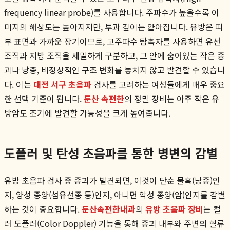
frequency linear probe)를 사용합니다. 주파수가 높을수록 이
미지의 해상도는 높아지지만, 투과 깊이는 얕아집니다. 유방은 피
부 표면과 가까운 장기이므로, 고주파수 탐촉자를 사용하면 유선
조직과 지방 조직을 세밀하게 구분하고, 그 안에 숨어있는 작은 종
괴나 낭종, 비정상적인 구조 변화를 놓치지 않고 발견할 수 있습니
다. 이는
대전 서구 초음파
검사를 고려하는 여성들에게 매우 중요
한 선택 기준이 됩니다.
둔산 속편한
의 정밀 장비는 아주 작은 유
방암도 조기에 발견할 가능성을 크게 높여줍니다.
도플러 및 탄성 초음파를 통한 병변의 감별
유방 초음파 검사 중 종괴가 발견되면, 이것이 단순 물혹(낭종)인
지, 양성 종양(섬유선종 등)인지, 아니면 악성 종양(암)인지를 감별
하는 것이 중요합니다.
둔산속편한내과
의
유방 초음파 장비
는 컬
러 도플러(Color Doppler) 기능을 통해 종괴 내부와 주변의 혈류