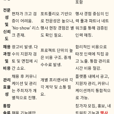
포함
전문
편차가 크고 검
포트폴리오 기반으
행사 경험 중심의 인
성
증이 어려움.
로 전문성은 높으나,
력 풀과 파트너 네트
및
'No-show' 리스
행사 현장 경험은 별
워크를 통해 검증된
신뢰
크 존재.
도 확인 필요.
인력 매칭.
도
채용
광고비 발생. 다
합리적인 비용으로
프로젝트 단위의 높
과정
수의 지원자 검
타겟 인력에 직접 공
은 비용 구조. 중개
및
토 및 면접에 시
고 노출. 통합 관리로
수수료 발생.
비용
간 소요.
시간 비용 절감.
채용 후 커뮤니
플랫폼 내에서 공고,
관리
개별 프리랜서와 각
케이션 및 관리
지원자 관리, 커뮤니
효율
각 계약 및 소통 필
는 주최자가 개
케이션까지 통합적으
성
요.
별적으로 진행.
로 가능.
통합
참가자 모집, 홍보, 네
솔루
채용 기능에만
트워킹 기능과
행사