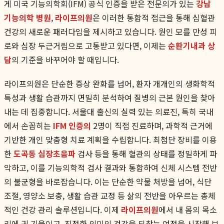
게 미국 기능의학회(IFM) 공식 인증을 받은 전문의가 있는
강남
기능의학 병원
,
라이프의원
은 이러한 통합적 접근을 통해 심혈관
건강의 새로운 패러다임을 제시하고 있습니다. 원인 모를 만성 피
로와 심장 두근거림으로 고통받고 있다면, 이제는
순환기내과 상
담
의 기준을 바꾸어야 할 때입니다.
라이프의원은 단순한 증상 완화를 넘어, 환자 개개인의 생화학적
특성과 생활 습관까지 면밀히 분석하여 질병의 근본 원인을 찾아
내는 데 집중합니다. 서울대 출신의 실력 있는 의료진, 특히 국내
에서 손꼽히는
IFM 인증의
2명이 직접 진료하며, 과학적 근거에
기반한 개인 맞춤형 치료 계획을 수립합니다. 최첨단 장비를 이용
한
도곡동 심장초음파
검사 등을 통해 혈관의 상태를 정밀하게 파
악하고, 이를 기능의학적 검사 결과와 통합하여 신체 시스템 전반
의 불균형을 바로잡습니다. 이는 단순한 약물 처방을 넘어, 식단
조절, 영양소 보충, 생활 습관 교정 등 삶의 전반을 아우르는 총체
적인 건강 관리 솔루션입니다. 이제
라이프의원
에서 내 몸의 목소
리에 귀 기울이고, 진정한 의미의 건강을 되찾는 여정을 시작해 보