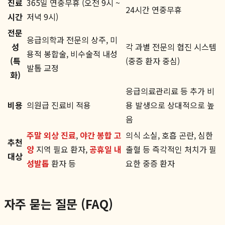
진료
365일 연중무휴 (오전 9시 ~
24시간 연중무휴
시간
저녁 9시)
전문
응급의학과 전문의 상주, 미
성
각 과별 전문의 협진 시스템
용적 봉합술, 비수술적 내성
(특
(중증 환자 중심)
발톱 교정
화)
응급의료관리료 등 추가 비
비용
의원급 진료비 적용
용 발생으로 상대적으로 높
음
주말 외상 진료
,
야간 봉합 고
의식 소실, 호흡 곤란, 심한
추천
양
지역 필요 환자,
공휴일 내
출혈 등 즉각적인 처치가 필
대상
성발톱
환자 등
요한 중증 환자
자주 묻는 질문 (FAQ)