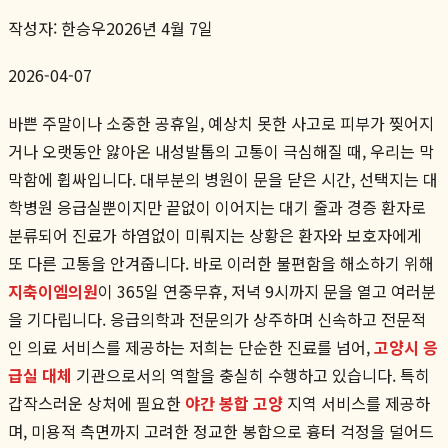
작성자:
한승우
2026년 4월 7일
2026-04-07
바쁜 주말이나 소중한 공휴일, 예상치 못한 사고로 피부가 찢어지
거나 오랫동안 앓아온 내성발톱의 고통이 극심해질 때, 우리는 막
막함에 휩싸입니다. 대부분의 병원이 문을 닫은 시간, 선택지는 대
학병원 응급실뿐이지만 끝없이 이어지는 대기 줄과 경증 환자로
분류되어 진료가 하염없이 미뤄지는 상황은 환자와 보호자에게
또 다른 고통을 안겨줍니다. 바로 이러한 불편함을 해소하기 위해
지축이엠의원
이 365일 연중무휴, 저녁 9시까지 문을 열고 여러분
을 기다립니다. 응급의학과 전문의가 상주하며 신속하고 전문적
인 의료 서비스를 제공하는 저희는 단순한 진료를 넘어,
고양시 응
급실 대체
기관으로서의 역할을 충실히 수행하고 있습니다. 특히
갑작스러운 상처에 필요한
야간 봉합 고양
지역 서비스를 제공하
며, 미용적 측면까지 고려한 정교한 봉합으로 흉터 걱정을 덜어드