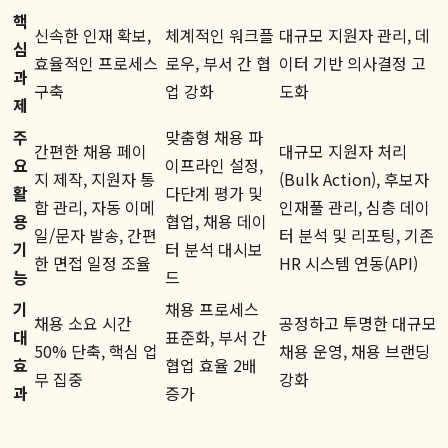
핵
신속한 인재 확보,
체계적인 워크플
대규모 지원자 관리, 데
심
효율적인 프로세스
로우, 부서 간 협
이터 기반 의사결정 고
과
구축
업 강화
도화
제
주
맞춤형 채용 파
간편한 채용 페이
대규모 지원자 처리
요
이프라인 설정,
지 제작, 지원자 통
(Bulk Action), 후보자
활
다단계 평가 및
합 관리, 자동 이메
인재풀 관리, 심층 데이
용
협업, 채용 데이
일/문자 발송, 간편
터 분석 및 리포팅, 기존
기
터 분석 대시보
한 면접 일정 조율
HR 시스템 연동(API)
능
드
기
채용 프로세스
채용 소요 시간
공정하고 투명한 대규모
대
표준화, 부서 간
50% 단축, 핵심 업
채용 운영, 채용 브랜딩
효
협업 효율 2배
무 집중
강화
과
증가