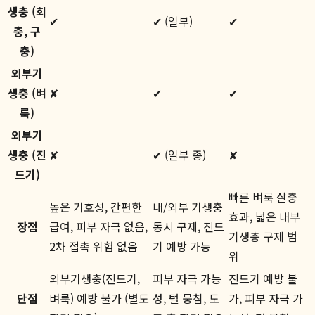
생충 (회
✔
✔ (일부)
✔
충, 구
충)
외부기
생충 (벼
✘
✔
✔
룩)
외부기
생충 (진
✘
✔ (일부 종)
✘
드기)
빠른 벼룩 살충
높은 기호성, 간편한
내/외부 기생충
효과, 넓은 내부
장점
급여, 피부 자극 없음,
동시 구제, 진드
기생충 구제 범
2차 접촉 위험 없음
기 예방 가능
위
외부기생충(진드기,
피부 자극 가능
진드기 예방 불
단점
벼룩) 예방 불가 (별도
성, 털 뭉침, 도
가, 피부 자극 가