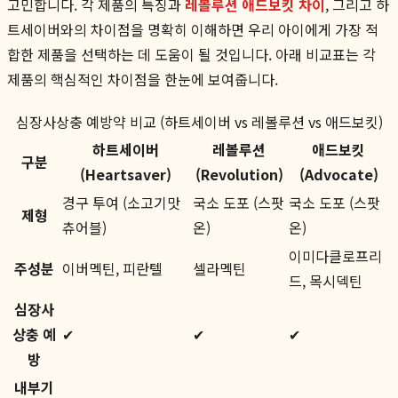
고민합니다. 각 제품의 특징과
레볼루션 애드보킷 차이
, 그리고 하
트세이버와의 차이점을 명확히 이해하면 우리 아이에게 가장 적
합한 제품을 선택하는 데 도움이 될 것입니다. 아래 비교표는 각
제품의 핵심적인 차이점을 한눈에 보여줍니다.
심장사상충 예방약 비교 (하트세이버 vs 레볼루션 vs 애드보킷)
하트세이버
레볼루션
애드보킷
구분
(Heartsaver)
(Revolution)
(Advocate)
경구 투여 (소고기맛
국소 도포 (스팟
국소 도포 (스팟
제형
츄어블)
온)
온)
이미다클로프리
주성분
이버멕틴, 피란텔
셀라멕틴
드, 목시덱틴
심장사
상충 예
✔
✔
✔
방
내부기