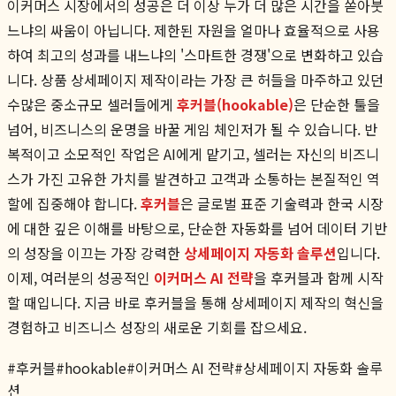
이커머스 시장에서의 성공은 더 이상 누가 더 많은 시간을 쏟아붓
느냐의 싸움이 아닙니다. 제한된 자원을 얼마나 효율적으로 사용
하여 최고의 성과를 내느냐의 '스마트한 경쟁'으로 변화하고 있습
니다. 상품 상세페이지 제작이라는 가장 큰 허들을 마주하고 있던
수많은 중소규모 셀러들에게
후커블(hookable)
은 단순한 툴을
넘어, 비즈니스의 운명을 바꿀 게임 체인저가 될 수 있습니다. 반
복적이고 소모적인 작업은 AI에게 맡기고, 셀러는 자신의 비즈니
스가 가진 고유한 가치를 발견하고 고객과 소통하는 본질적인 역
할에 집중해야 합니다.
후커블
은 글로벌 표준 기술력과 한국 시장
에 대한 깊은 이해를 바탕으로, 단순한 자동화를 넘어 데이터 기반
의 성장을 이끄는 가장 강력한
상세페이지 자동화 솔루션
입니다.
이제, 여러분의 성공적인
이커머스 AI 전략
을 후커블과 함께 시작
할 때입니다. 지금 바로 후커블을 통해 상세페이지 제작의 혁신을
경험하고 비즈니스 성장의 새로운 기회를 잡으세요.
#
후커블
#
hookable
#
이커머스 AI 전략
#
상세페이지 자동화 솔루
션