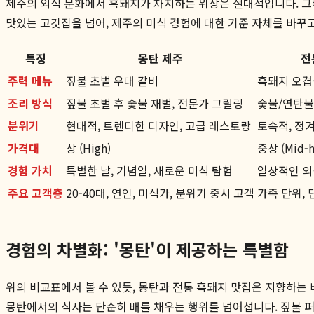
제주의 외식 문화에서 흑돼지가 차지하는 위상은 절대적입니다. 
맛있는 고깃집을 넘어, 제주의 미식 경험에 대한 기준 자체를 바꾸
특징
몽탄 제주
전
주력 메뉴
짚불 초벌 우대 갈비
흑돼지 오겹
조리 방식
짚불 초벌 후 숯불 재벌, 전문가 그릴링
숯불/연탄불
분위기
현대적, 트렌디한 디자인, 고급 레스토랑
토속적, 정겨
가격대
상 (High)
중상 (Mid-h
경험 가치
특별한 날, 기념일, 새로운 미식 탐험
일상적인 외
주요 고객층
20-40대, 연인, 미식가, 분위기 중시 고객
가족 단위, 
경험의 차별화: '몽탄'이 제공하는 특별함
위의 비교표에서 볼 수 있듯, 몽탄과 전통 흑돼지 맛집은 지향하는 바
몽탄에서의 식사는 단순히 배를 채우는 행위를 넘어섭니다. 짚불 퍼