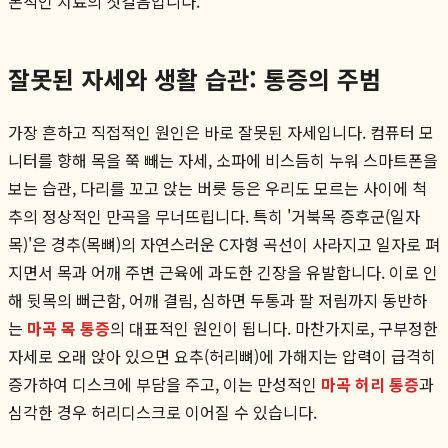
본적인 치료의 첫걸음입니다.
잘못된 자세와 생활 습관: 통증의 주범
가장 흔하고 직접적인 원인은 바로 잘못된 자세입니다. 컴퓨터 모
니터를 향해 목을 쭉 빼는 자세, 소파에 비스듬히 누워 스마트폰을
보는 습관, 다리를 꼬고 앉는 버릇 등은 우리도 모르는 사이에 척
추의 정상적인 만곡을 무너뜨립니다. 특히 '거북목 증후군(일자
목)'은 경추(목뼈)의 자연스러운 C자형 곡선이 사라지고 일자로 펴
지면서 목과 어깨 주변 근육에 과도한 긴장을 유발합니다. 이로 인
해 뒷목의 뻐근함, 어깨 결림, 심하면 두통과 팔 저림까지 동반하
는
마곡 목 통증
의 대표적인 원인이 됩니다. 마찬가지로, 구부정한
자세로 오래 앉아 있으면 요추(허리뼈)에 가해지는 압력이 급격히
증가하여 디스크에 부담을 주고, 이는 만성적인
마곡 허리 통증
과
심각한 경우 허리디스크로 이어질 수 있습니다.