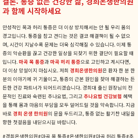
결론: 통증 없는 건강한 삶, 경희온생한의원
과 함께 시작하세요
만성적인 목과 허리 통증은 더 이상 방치해서는 안 될 우리 몸의
경고입니다. 통증을 참고 견디는 것은 결코 해결책이 될 수 없으
며, 시간이 지날수록 문제는 더욱 심각해질 수 있습니다. 이제 통
증의 악순환을 끊고 건강한 일상을 되찾기 위한 결단이 필요할 때
입니다.
마곡 목 통증
과
마곡 허리 통증
으로 고민하고 계시다면,
더 이상 망설이지 마십시오. 저희
경희온생한의원
은 환자 한 분 한
분의 이야기에 귀 기울이고, 통증의 근본 원인을 찾아 해결하는 든
든한 건강 파트너가 되어드리겠습니다. 경희대 출신 원장님의 전
문적인 진료와 숙련된 추나요법, 그리고
추나요법 건강보험
혜택
을 통해 몸과 마음의 부담을 모두 덜어드릴 것을 약속합니다. 지금
바로
경희 온생 한의원
의 문을 두드리고, 통증 없는 활기찬 내일을
향한 첫걸음을 내딛으시길 바랍니다.
#
경희온생한의원
#
마곡 목 통증
#
온생한의원
#
마곡 허리 통증
#
추