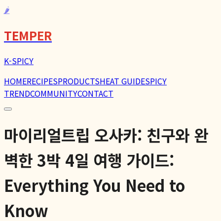
🌶️
TEMPER
K-SPICY
HOME
RECIPES
PRODUCTS
HEAT GUIDE
SPICY
TREND
COMMUNITY
CONTACT
마이리얼트립 오사카: 친구와 완
벽한 3박 4일 여행 가이드:
Everything You Need to
Know