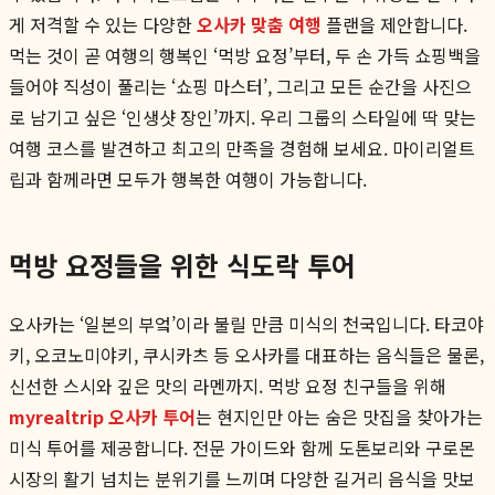
게 저격할 수 있는 다양한
오사카 맞춤 여행
플랜을 제안합니다.
먹는 것이 곧 여행의 행복인 ‘먹방 요정’부터, 두 손 가득 쇼핑백을
들어야 직성이 풀리는 ‘쇼핑 마스터’, 그리고 모든 순간을 사진으
로 남기고 싶은 ‘인생샷 장인’까지. 우리 그룹의 스타일에 딱 맞는
여행 코스를 발견하고 최고의 만족을 경험해 보세요. 마이리얼트
립과 함께라면 모두가 행복한 여행이 가능합니다.
먹방 요정들을 위한 식도락 투어
오사카는 ‘일본의 부엌’이라 불릴 만큼 미식의 천국입니다. 타코야
키, 오코노미야키, 쿠시카츠 등 오사카를 대표하는 음식들은 물론,
신선한 스시와 깊은 맛의 라멘까지. 먹방 요정 친구들을 위해
myrealtrip 오사카 투어
는 현지인만 아는 숨은 맛집을 찾아가는
미식 투어를 제공합니다. 전문 가이드와 함께 도톤보리와 구로몬
시장의 활기 넘치는 분위기를 느끼며 다양한 길거리 음식을 맛보