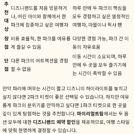
추
디즈니랜드를 처음 방문하거
하루 만에 두 파크의 핵심을
천
나, 어린 아이와 함께여서 한
모두 경험하고 싶은 열정적인
대
파크에 집중하고 싶은 여행자
여행자, 마블이나 픽사 팬
상
장
비용 효율적, 한 파크를 여유롭
다양한 경험 가능, 파크 간 이
점
게 즐길 수 있음
동의 자유로움
이동 시간이 소요되며, 하루
단
다른 파크의 어트랙션을 경험
만에 두 곳을 모두 즐기기에
점
할 수 없음
는 시간이 촉박할 수 있음
만약 파리에 머무는 시간이 짧고 디즈니의 하이라이트를 놓치고
싶지 않다면 2파크 티켓이 좋은 선택일 수 있습니다. 하지만 여유
롭게 파크의 분위기를 만끽하고 싶다면 1파크 티켓으로 한 곳을
깊이 있게 탐험하는 것을 추천합니다.
마이리얼트립
에서는 두 옵
션 모두에 대한
디즈니랜드 예약 할인
을 제공하므로, 여행 스타일
에 맞춰 현명하게 결정할 수 있습니다.