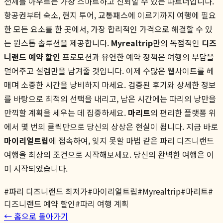
전체를 아우르는 가장 스마트하고 신뢰할 수 있는 파트너입니다.
항공권부터 숙소, 현지 투어, 교통패스에 이르기까지 여행에 필요
한 모든 요소를 한 곳에서, 가장 합리적인 가격으로 해결할 수 있
는 원스톱 솔루션을 제공합니다.
Myrealtrip
만의 독점적인
디즈
니랜드 예약 할인
프로모션과 유연한 예약 정책은 여행의 부담을
덜어주고 설렘만을 남겨줄 것입니다. 이제 수많은 웹사이트를 헤
매며 소중한 시간을 낭비하지 마세요. 검증된 후기와 상세한 정보
를 바탕으로 최적의 선택을 내리고, 남은 시간에는 파리의 낭만을
만끽할 계획을 세우는 데 집중하세요.
마리트
의 편리한 플랫폼 위
에서 몇 번의 클릭만으로 당신의 상상은 현실이 됩니다. 지금 바로
마이리얼트립
에 접속하여, 잊지 못할 마법 같은 파리 디즈니랜드
여행을 최상의 조건으로 시작해보세요. 당신의 완벽한 여행은 이
미 시작되었습니다.
#
파리 디즈니랜드 최저가
#
마이리얼트립
#
Myrealtrip
#
마리트
#
디즈니랜드 예약 할인
#
파리 여행 계획
← 홈으로 돌아가기