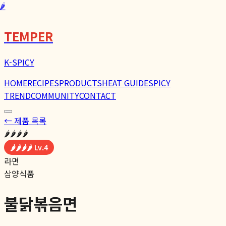
🌶️
TEMPER
K-SPICY
HOME
RECIPES
PRODUCTS
HEAT GUIDE
SPICY
TREND
COMMUNITY
CONTACT
← 제품 목록
🌶️🌶️🌶️🌶️
🌶️🌶️🌶️🌶️
Lv.
4
라면
삼양식품
불닭볶음면