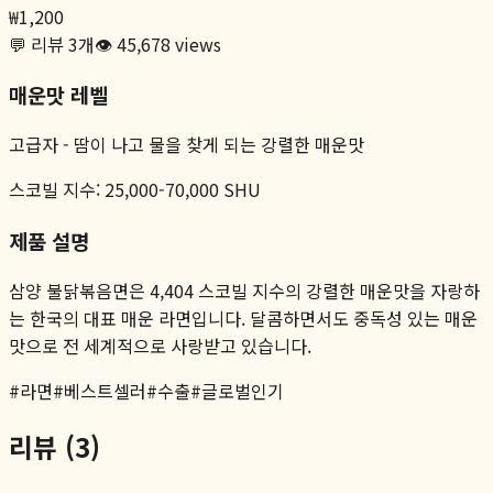
₩
1,200
💬 리뷰
3
개
👁️
45,678
views
매운맛 레벨
고급자
-
땀이 나고 물을 찾게 되는 강렬한 매운맛
스코빌 지수:
25,000-70,000 SHU
제품 설명
삼양 불닭볶음면은 4,404 스코빌 지수의 강렬한 매운맛을 자랑하
는 한국의 대표 매운 라면입니다. 달콤하면서도 중독성 있는 매운
맛으로 전 세계적으로 사랑받고 있습니다.
#
라면
#
베스트셀러
#
수출
#
글로벌인기
리뷰 (
3
)