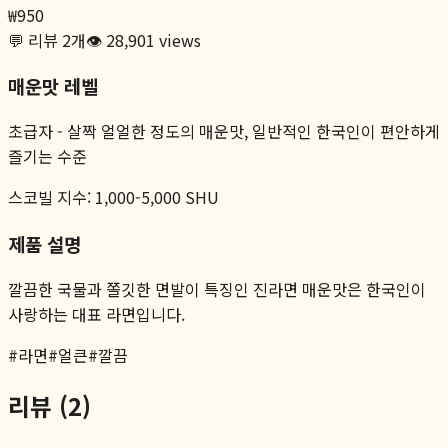
₩
950
💬 리뷰
2
개
👁️
28,901
views
매운맛 레벨
초급자
-
살짝 얼얼한 정도의 매운맛, 일반적인 한국인이 편안하게
즐기는 수준
스코빌 지수:
1,000-5,000 SHU
제품 설명
깔끔한 국물과 쫄깃한 면발이 특징인 진라면 매운맛은 한국인이
사랑하는 대표 라면입니다.
#
라면
#
얼큰
#
깔끔
리뷰 (
2
)