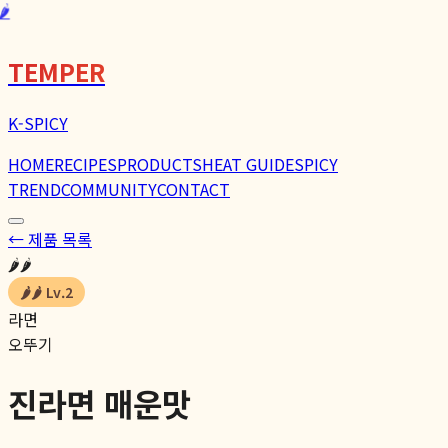
🌶️
TEMPER
K-SPICY
HOME
RECIPES
PRODUCTS
HEAT GUIDE
SPICY
TREND
COMMUNITY
CONTACT
← 제품 목록
🌶️🌶️
🌶️🌶️
Lv.
2
라면
오뚜기
진라면 매운맛