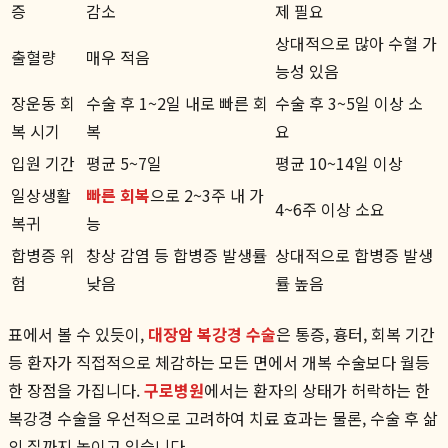
증
감소
제 필요
상대적으로 많아 수혈 가
출혈량
매우 적음
능성 있음
장운동 회
수술 후 1~2일 내로 빠른 회
수술 후 3~5일 이상 소
복 시기
복
요
입원 기간
평균 5~7일
평균 10~14일 이상
일상생활
빠른 회복
으로 2~3주 내 가
4~6주 이상 소요
복귀
능
합병증 위
창상 감염 등 합병증 발생률
상대적으로 합병증 발생
험
낮음
률 높음
표에서 볼 수 있듯이,
대장암 복강경 수술
은 통증, 흉터, 회복 기간
등 환자가 직접적으로 체감하는 모든 면에서 개복 수술보다 월등
한 장점을 가집니다.
구로병원
에서는 환자의 상태가 허락하는 한
복강경 수술을 우선적으로 고려하여 치료 효과는 물론, 수술 후 삶
의 질까지 높이고 있습니다.