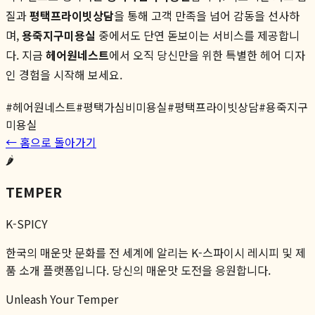
질과
평택프라이빗상담
을 통해 고객 만족을 넘어 감동을 선사하
며,
용죽지구미용실
중에서도 단연 돋보이는 서비스를 제공합니
다. 지금
헤어원네스트
에서 오직 당신만을 위한 특별한 헤어 디자
인 경험을 시작해 보세요.
#
헤어원네스트
#
평택가심비미용실
#
평택프라이빗상담
#
용죽지구
미용실
← 홈으로 돌아가기
🌶️
TEMPER
K-SPICY
한국의 매운맛 문화를 전 세계에 알리는 K-스파이시 레시피 및 제
품 소개 플랫폼입니다. 당신의 매운맛 도전을 응원합니다.
Unleash Your Temper