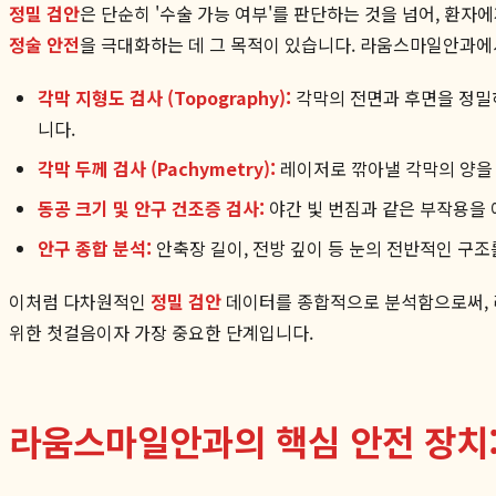
정밀 검안
은 단순히 '수술 가능 여부'를 판단하는 것을 넘어, 환자
정술 안전
을 극대화하는 데 그 목적이 있습니다. 라움스마일안과에
각막 지형도 검사 (Topography):
각막의 전면과 후면을 정밀하
니다.
각막 두께 검사 (Pachymetry):
레이저로 깎아낼 각막의 양을 
동공 크기 및 안구 건조증 검사:
야간 빛 번짐과 같은 부작용을 
안구 종합 분석:
안축장 길이, 전방 깊이 등 눈의 전반적인 구
이처럼 다차원적인
정밀 검안
데이터를 종합적으로 분석함으로써, 라
위한 첫걸음이자 가장 중요한 단계입니다.
라움스마일안과의 핵심 안전 장치: