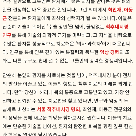
척추 질환으로 고통받는 환자에게 좋은 의사를 만나는 것은 삶의
질을 결정하는 매우 중요한 일입니다. 그런 의미에서
최인재
,
이동
근
전문의는 환자들에게 최상의 선택지가 될 수 있습니다. 이들은
단순히 기술이 뛰어난 '수술 장인'을 넘어, 끊임없는
척추내시경
연구
를 통해 기술의 과학적 근거를 마련하고, 그 지식을 바탕으로
수많은 환자를 성공적으로 치료해온 '의사 과학자'이기 때문입니
다. 연구를 통해 얻은 깊이 있는 통찰력과 풍부한
임상 경험
의 조
화는 다른 누구도 흉내 낼 수 없는 그들만의 강력한 경쟁력입니다.
단순히 눈앞의 환자를 치료하는 것을 넘어, 척추내시경 분야 전체
의 발전을 이끌고 있는 이들의 행보는 척추 치료의 미래를 밝게 합
니다. 만약 당신이 허리나 목의 통증으로 고통받고 있고, 가장 안
전하고 신뢰할 수 있는 치료법을 찾고 있다면, 연구와 임상의 두
날개로 비상하는
서울 척추내시경 명의
, 최인재, 이동근 전문의와
의 상담을 통해 새로운 희망을 찾아보시길 권합니다. 이들의 치료
에는 단순한 기술을 넘어선, 환자의 완전한 회복을 향한 깊은 헌신
과 학문적 열정이 담겨 있습니다.