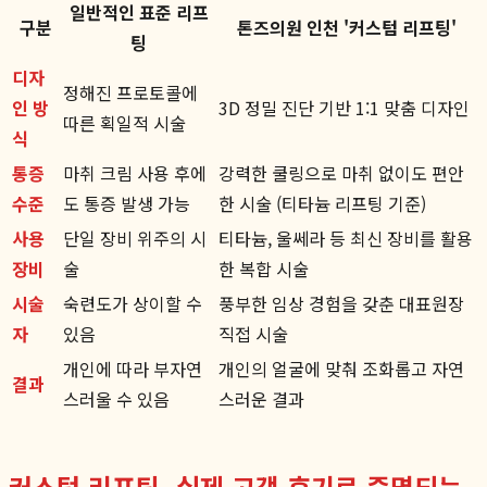
일반적인 표준 리프
구분
톤즈의원 인천 '커스텀 리프팅'
팅
디자
정해진 프로토콜에
인 방
3D 정밀 진단 기반 1:1 맞춤 디자인
따른 획일적 시술
식
통증
마취 크림 사용 후에
강력한 쿨링으로 마취 없이도 편안
수준
도 통증 발생 가능
한 시술 (티타늄 리프팅 기준)
사용
단일 장비 위주의 시
티타늄, 울쎄라 등 최신 장비를 활용
장비
술
한 복합 시술
시술
숙련도가 상이할 수
풍부한 임상 경험을 갖춘 대표원장
자
있음
직접 시술
개인에 따라 부자연
개인의 얼굴에 맞춰 조화롭고 자연
결과
스러울 수 있음
스러운 결과
커스텀 리프팅, 실제 고객 후기로 증명되는