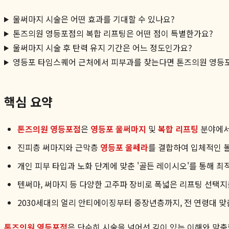
울써마지 시술은 어떤 효과를 기대할 수 있나요?
톤즈의원 영등포점의 복합 리프팅은 어떤 점이 특별한가요?
울써마지 시술 후 탄력 유지 기간은 어느 정도인가요?
영등포 타임스퀘어 근처에서 피부과를 찾는다면 톤즈의원 영등
핵심 요약
톤즈의원 영등포점
은
영등포 울써마지
및
복합 리프팅
분야에서
진피층 써마지와 근막층
영등포 울쎄라
를 결합하여 입체적인 
개인 피부 타입과 노화 단계에 맞춘 '골든 레이시오'를 통해 최
텐써마, 써마지 등 다양한 고주파 장비로 폭넓은 리프팅 선택지
2030세대의 얼리 안티에이징부터 중장년층까지, 전 연령대 
톤즈의원 영등포점
은 단순히 시술을 넘어선 깊이 있는 이해와 맞