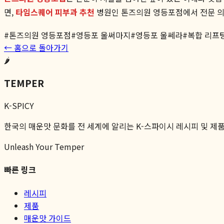
면,
타임스퀘어 피부과 추천
병원인 톤즈의원 영등포점에서 전문 의
#
톤즈의원 영등포점
#
영등포 울써마지
#
영등포 울쎄라
#
복합 리프
← 홈으로 돌아가기
🌶️
TEMPER
K-SPICY
한국의 매운맛 문화를 전 세계에 알리는 K-스파이시 레시피 및 제
Unleash Your Temper
빠른 링크
레시피
제품
매운맛 가이드