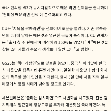
국내 편의점 빅3가 동시다발적으로 매운 라면 신제품을 출시하며
'편의점 매운라면 전쟁'이 본격화되고 있다.
CU는 '지옥불 짬뽕라면'을 선보이며 포문을 열었다. 기존 짬뽕라
면의 2배에 달하는 매운맛과 얼큰한 국물이 특징이다. CU 관계자
는 "출시 첫 주 판매량이 예상치의 150%를 넘었다"며 "매운맛을
찾는 소비자들의 수요가 생각보다 훨씬 크다"고 밝혔다.
GS25는 '핵마라탕면'으로 맞불을 놓았다. 중국식 마라맛에 한국
식 매운맛을 접목시킨 퓨전 라면이다. 얼얼한 매운맛과 함께 화자
오의 독특한 향이 입안을 자극한다. 출시 3일 만에 서울 지역 일부
매장에서 품절 사태가 빚어질 정도로 인기다.
세븐일레븐은 '불타는 김치라면'으로 차별화를 시도했다. 전통 김
치찌개의 얼큰함에 청양고추를 추가해 매운맛을 극대화했다. 특