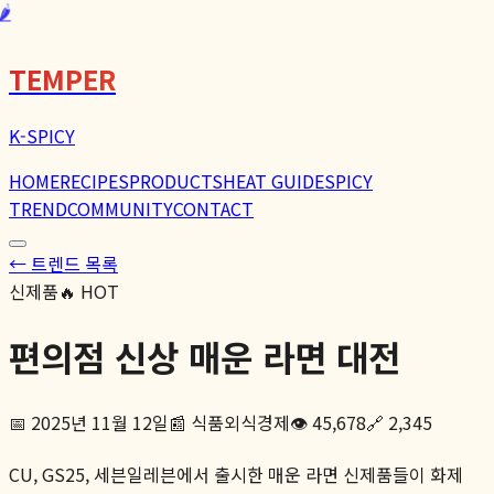
🌶️
TEMPER
K-SPICY
HOME
RECIPES
PRODUCTS
HEAT GUIDE
SPICY
TREND
COMMUNITY
CONTACT
← 트렌드 목록
신제품
🔥 HOT
편의점 신상 매운 라면 대전
📅
2025년 11월 12일
📰
식품외식경제
👁️
45,678
🔗
2,345
CU, GS25, 세븐일레븐에서 출시한 매운 라면 신제품들이 화제