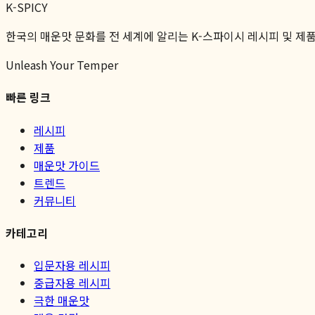
K-SPICY
한국의 매운맛 문화를 전 세계에 알리는 K-스파이시 레시피 및 제
Unleash Your Temper
빠른 링크
레시피
제품
매운맛 가이드
트렌드
커뮤니티
카테고리
입문자용 레시피
중급자용 레시피
극한 매운맛