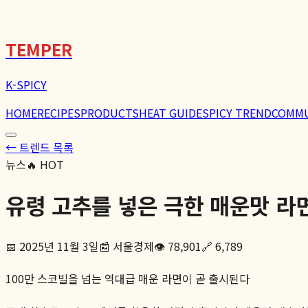
TEMPER
K-SPICY
HOME
RECIPES
PRODUCTS
HEAT GUIDE
SPICY TREND
COMM
← 트렌드 목록
뉴스
🔥 HOT
유령 고추를 넣은 극한 매운맛 라
📅
2025년 11월 3일
📰
서울경제
👁️
78,901
🔗
6,789
100만 스코빌을 넘는 역대급 매운 라면이 곧 출시된다