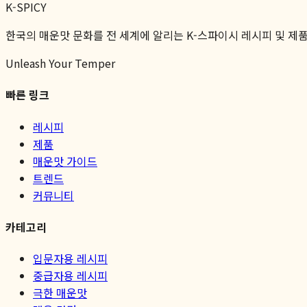
K-SPICY
한국의 매운맛 문화를 전 세계에 알리는 K-스파이시 레시피 및 제
Unleash Your Temper
빠른 링크
레시피
제품
매운맛 가이드
트렌드
커뮤니티
카테고리
입문자용 레시피
중급자용 레시피
극한 매운맛