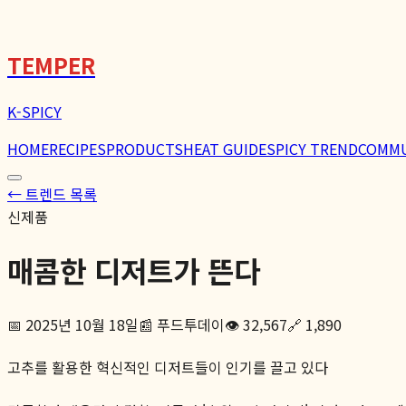
TEMPER
K-SPICY
HOME
RECIPES
PRODUCTS
HEAT GUIDE
SPICY TREND
COMM
← 트렌드 목록
신제품
매콤한 디저트가 뜬다
📅
2025년 10월 18일
📰
푸드투데이
👁️
32,567
🔗
1,890
고추를 활용한 혁신적인 디저트들이 인기를 끌고 있다