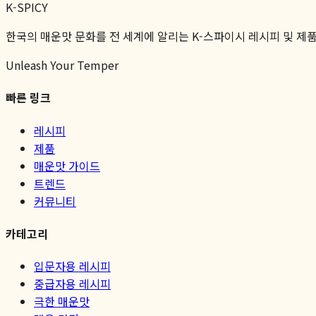
K-SPICY
한국의 매운맛 문화를 전 세계에 알리는 K-스파이시 레시피 및 제
Unleash Your Temper
빠른 링크
레시피
제품
매운맛 가이드
트렌드
커뮤니티
카테고리
입문자용 레시피
중급자용 레시피
극한 매운맛