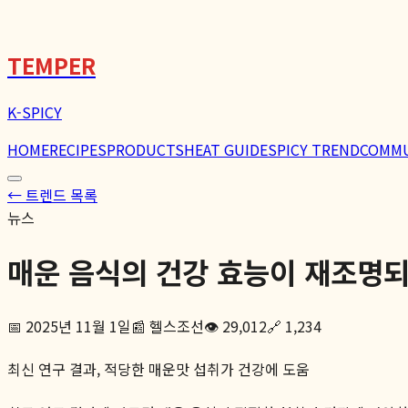
TEMPER
K-SPICY
HOME
RECIPES
PRODUCTS
HEAT GUIDE
SPICY TREND
COMM
← 트렌드 목록
뉴스
매운 음식의 건강 효능이 재조명
📅
2025년 11월 1일
📰
헬스조선
👁️
29,012
🔗
1,234
최신 연구 결과, 적당한 매운맛 섭취가 건강에 도움