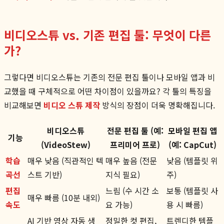
비디오스튜 vs. 기존 편집 툴: 무엇이 다른
가?
그렇다면 비디오스튜는 기존의 전문 편집 툴이나 모바일 앱과 비
교했을 때 구체적으로 어떤 차이점이 있을까요? 각 툴의 특징을
비교해보면
비디오 스튜 제작
방식의 장점이 더욱 명확해집니다.
비디오스튜
전문 편집 툴 (예:
모바일 편집 앱
기능
(VideoStew)
프리미어 프로)
(예: CapCut)
학습
매우 낮음 (직관적인 텍
매우 높음 (전문
낮음 (템플릿 위
곡선
스트 기반)
지식 필요)
주)
편집
느림 (수 시간 소
보통 (템플릿 사
매우 빠름 (10분 내외)
속도
요 가능)
용 시 빠름)
AI 기반 영상 자동 생
정밀한 컷 편집,
트렌디한 템플