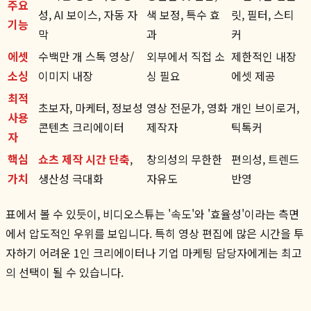
주요
성, AI 보이스, 자동 자
색 보정, 특수 효
릿, 필터, 스티
기능
막
과
커
에셋
수백만 개 스톡 영상/
외부에서 직접 소
제한적인 내장
소싱
이미지 내장
싱 필요
에셋 제공
최적
초보자, 마케터, 정보성
영상 전문가, 영화
개인 브이로거,
사용
콘텐츠 크리에이터
제작자
틱톡커
자
핵심
쇼츠 제작 시간 단축
,
창의성의 무한한
편의성, 트렌드
가치
생산성 극대화
자유도
반영
표에서 볼 수 있듯이, 비디오스튜는 '속도'와 '효율성'이라는 측면
에서 압도적인 우위를 보입니다. 특히 영상 편집에 많은 시간을 투
자하기 어려운 1인 크리에이터나 기업 마케팅 담당자에게는 최고
의 선택이 될 수 있습니다.